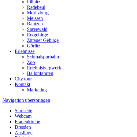
Pillnitz
Radebeul
Moritzburg
Meissen
Bautzen
Spreewald
Erzgebirge
Zittauer Gebirge
Görlitz
Erlebnisse
Schmalspurbahn
Zoo
Erlebnisbergwerk
Ballonfahrten
City tour
Kontakt
Marketing
Navigation überspringen
Startseite
Webcam
Frauenkirche
Dresden
Ausflüge