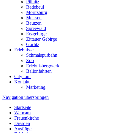
Pillnitz
Radebeul
Moritzburg
Meissen
Bautzen
Spreewald
Erzgebirge
Zittauer Gebirge
Görlitz
Erlebnisse
Schmalspurbahn
Zoo
Erlebnisbergwerk
Ballonfahrten
City tour
Kontakt
Marketing
Navigation überspringen
Startseite
Webcam
Frauenkirche
Dresden
Ausflüge