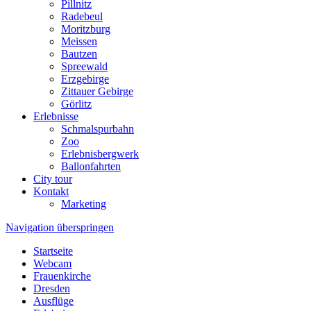
Pillnitz
Radebeul
Moritzburg
Meissen
Bautzen
Spreewald
Erzgebirge
Zittauer Gebirge
Görlitz
Erlebnisse
Schmalspurbahn
Zoo
Erlebnisbergwerk
Ballonfahrten
City tour
Kontakt
Marketing
Navigation überspringen
Startseite
Webcam
Frauenkirche
Dresden
Ausflüge