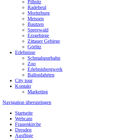
Pillnitz
Radebeul
Moritzburg
Meissen
Bautzen
Spreewald
Erzgebirge
Zittauer Gebirge
Görlitz
Erlebnisse
Schmalspurbahn
Zoo
Erlebnisbergwerk
Ballonfahrten
City tour
Kontakt
Marketing
Navigation überspringen
Startseite
Webcam
Frauenkirche
Dresden
Ausflüge