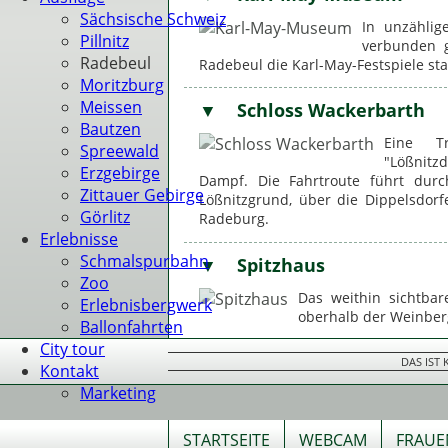
Sächsische Schweiz
Karl-May-Museum
Pillnitz
In unzählig
Radebeul
verbunden g
Moritzburg
Radebeul die Karl-May-Festspiele sta
Meissen
Bautzen
Schloss Wackerbarth
Spreewald
Erzgebirge
Eine Tr
Zittauer Gebirge
"Lößnitz
Dampf. Die Fahrtroute führt dur
Görlitz
Lößnitzgrund, über die Dippelsdorf
Erlebnisse
Radeburg.
Schmalspurbahn
Zoo
Spitzhaus
Erlebnisbergwerk
Ballonfahrten
Das weithin sichtbar
City tour
oberhalb der Weinberg
Kontakt
Marketing
DAS IST
STARTSEITE
WEBCAM
FRAUE