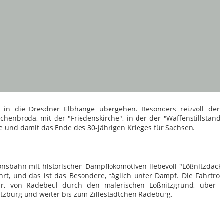
d in die Dresdner Elbhänge übergehen. Besonders reizvoll der
chenbroda, mit der "Friedenskirche", in der der "Waffenstillstan
 und damit das Ende des 30-jährigen Krieges für Sachsen.
ionsbahn mit historischen Dampflokomotiven liebevoll "Lößnitzdac
hrt, und das ist das Besondere, täglich unter Dampf. Die Fahrtro
ur, von Radebeul durch den malerischen Lößnitzgrund, über 
itzburg und weiter bis zum Zillestädtchen Radeburg.