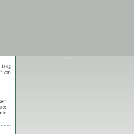
ANZEIGEN
 lang
d" von
kel"
ute
die