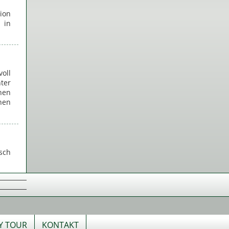
ion
 in
oll
ter
hen
hen
sch
TY TOUR
KONTAKT