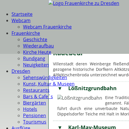
Startseite
Webcam
Webcam Frauenkirche
Frauenkirche
Geschichte
Wiederaufbau
Kirche Heute
Rundgang
Radebeul
Neuigkeiten
Dresden
Villenstadt deren Weinberge fließen
Sehenswürdigkeiten
gezogene historische Dorfkern Altkötzs
Kunst, Kultur & Museen
Altkötzschenbroda unterzeichnet wurde
Restaurants
Bars & Cafe´s
Lößnitzgrundbahn
Biergärten
Eine Tradit
Hotels
genannt. Fä
Pensionen
führt durch eine unverbaute Nat
Tourismus
Dippelsdorfer Teiche mit Halt in Mor
Ausflüge