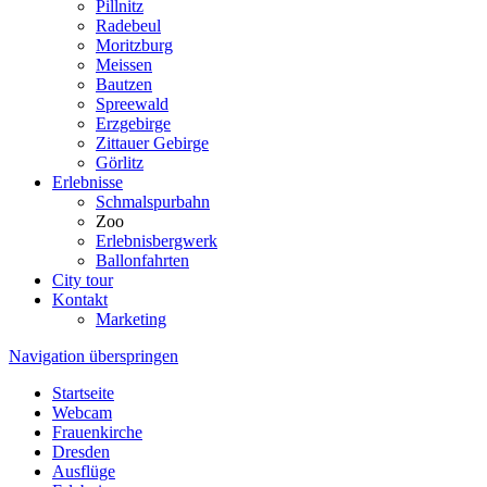
Pillnitz
Radebeul
Moritzburg
Meissen
Bautzen
Spreewald
Erzgebirge
Zittauer Gebirge
Görlitz
Erlebnisse
Schmalspurbahn
Zoo
Erlebnisbergwerk
Ballonfahrten
City tour
Kontakt
Marketing
Navigation überspringen
Startseite
Webcam
Frauenkirche
Dresden
Ausflüge